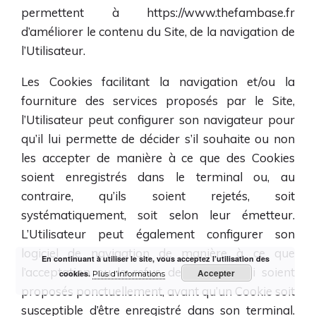
permettent à
https://www.thefambase.fr
d’améliorer le contenu du Site, de la navigation de
l’Utilisateur.
Les Cookies facilitant la navigation et/ou la
fourniture des services proposés par le Site,
l’Utilisateur peut configurer son navigateur pour
qu’il lui permette de décider s’il souhaite ou non
les accepter de manière à ce que des Cookies
soient enregistrés dans le terminal ou, au
contraire, qu’ils soient rejetés, soit
systématiquement, soit selon leur émetteur.
L’Utilisateur peut également configurer son
logiciel de navigation de manière à ce que
En continuant à utiliser le site, vous acceptez l’utilisation des
l’acceptation ou le refus des Cookies lui soient
Accepter
cookies.
Plus d’informations
proposés ponctuellement, avant qu’un Cookie soit
susceptible d’être enregistré dans son terminal.