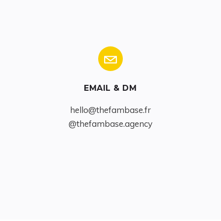
EMAIL & DM
hello@thefambase.fr
@thefambase.agency